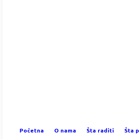
Početna
O nama
Šta raditi
Šta p