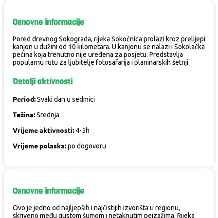
Osnovne informacije
Pored drevnog Sokograda, rijeka Sokočnica prolazi kroz prelijepi
kanjon u dužini od 10 kilometara. U kanjonu se nalazi i Sokolačka
pećina koja trenutno nije uređena za posjetu. Predstavlja
popularnu rutu za ljubitelje fotosafarija i planinarskih šetnji.
Detalji aktivnosti
Period:
Svaki dan u sedmici
Težina:
Srednja
Vrijeme aktivnosti:
4-5h
Vrijeme polaska:
po dogovoru
Osnovne informacije
Ovo je jedno od najljepših i najčistijih izvorišta u regionu,
skriveno među gustom šumom i netaknutim pejzažima. Rijeka