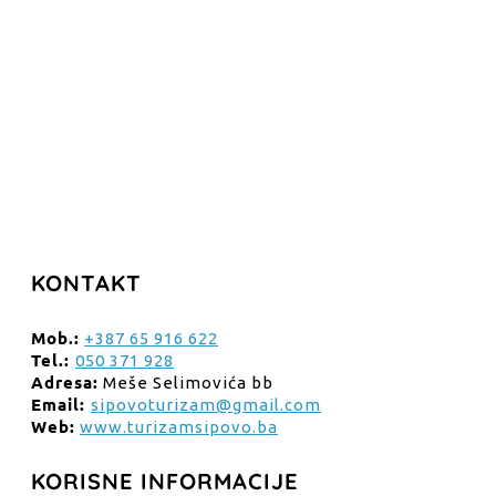
KONTAKT
Mob.:
+387 65 916 622
Tel.:
050 371 928
Adresa:
Meše Selimovića bb
Email:
sipovoturizam@gmail.com
Web:
www.turizamsipovo.ba
KORISNE INFORMACIJE