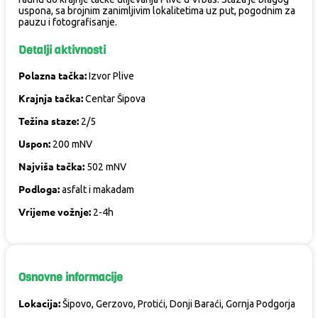
uspona, sa brojnim zanimljivim lokalitetima uz put, pogodnim za
pauzu i fotografisanje.
Detalji aktivnosti
Polazna tačka:
Izvor Plive
Krajnja tačka:
Centar Šipova
Težina staze:
2/5
Uspon:
200 mNV
Najviša tačka:
502 mNV
Podloga:
asfalt i makadam
Vrijeme vožnje:
2-4h
Osnovne informacije
Lokacija:
Šipovo, Gerzovo, Protići, Donji Baraći, Gornja Podgorja