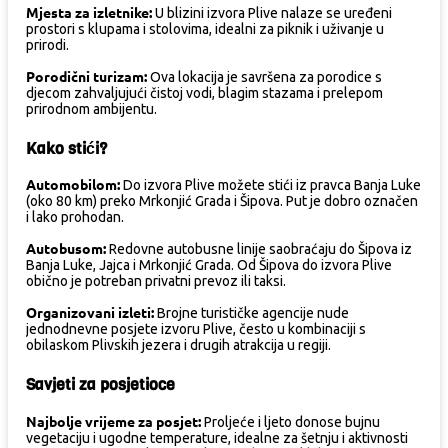
Mjesta za izletnike:
U blizini izvora Plive nalaze se uređeni
prostori s klupama i stolovima, idealni za piknik i uživanje u
prirodi.
Porodični turizam:
Ova lokacija je savršena za porodice s
djecom zahvaljujući čistoj vodi, blagim stazama i prelepom
prirodnom ambijentu.
Kako stići?
Automobilom:
Do izvora Plive možete stići iz pravca Banja Luke
(oko 80 km) preko Mrkonjić Grada i Šipova. Put je dobro označen
i lako prohodan.
Autobusom:
Redovne autobusne linije saobraćaju do Šipova iz
Banja Luke, Jajca i Mrkonjić Grada. Od Šipova do izvora Plive
obično je potreban privatni prevoz ili taksi.
Organizovani izleti:
Brojne turističke agencije nude
jednodnevne posjete izvoru Plive, često u kombinaciji s
obilaskom Plivskih jezera i drugih atrakcija u regiji.
Savjeti za posjetioce
Najbolje vrijeme za posjet:
Proljeće i ljeto donose bujnu
vegetaciju i ugodne temperature, idealne za šetnju i aktivnosti