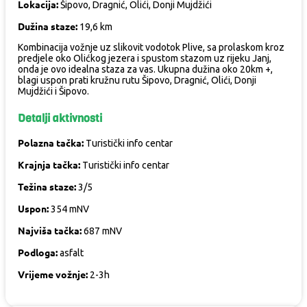
Lokacija:
Šipovo, Dragnić, Olići, Donji Mujdžići
Dužina staze:
19,6 km
Kombinacija vožnje uz slikovit vodotok Plive, sa prolaskom kroz
predjele oko Olićkog jezera i spustom stazom uz rijeku Janj,
onda je ovo idealna staza za vas. Ukupna dužina oko 20km +,
blagi uspon prati kružnu rutu Šipovo, Dragnić, Olići, Donji
Mujdžići i Šipovo.
Detalji aktivnosti
Polazna tačka:
Turistički info centar
Krajnja tačka:
Turistički info centar
Težina staze:
3/5
Uspon:
354 mNV
Najviša tačka:
687 mNV
Podloga:
asfalt
Vrijeme vožnje:
2-3h