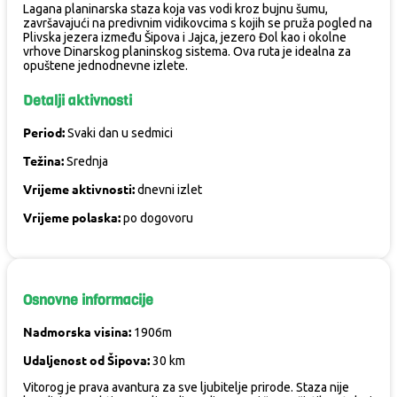
Lagana planinarska staza koja vas vodi kroz bujnu šumu,
završavajući na predivnim vidikovcima s kojih se pruža pogled na
Plivska jezera između Šipova i Jajca, jezero Đol kao i okolne
vrhove Dinarskog planinskog sistema. Ova ruta je idealna za
opuštene jednodnevne izlete.
Detalji aktivnosti
Period:
Svaki dan u sedmici
Težina:
Srednja
Vrijeme aktivnosti:
dnevni izlet
Vrijeme polaska:
po dogovoru
Osnovne informacije
Nadmorska visina:
1906m
Udaljenost od Šipova:
30 km
Vitorog je prava avantura za sve ljubitelje prirode. Staza nije