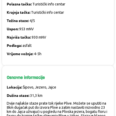
Polazna tačka:
Turistički info centar
Krajnja tačka:
Turistički info centar
Težina staze:
4/5
Uspon:
953 mNV
Najviša tačka:
930 mNV
Podloga:
asfalt
Vrijeme vožnje:
4-5h
Osnovne informacije
Lokacija:
Šipovo, Jezero, Jajce
Dužina staze:
31,3 km
Dvije najlakše staze prate tok rijeke Plive. Možete se uputiti na
8km dugačak put do izvora Plive a zatim nastaviti nizvodno 23
km do Jajca uživajući u pogledu na Plivska jezera, bogatu floru i
faunu do krajnje tačke ulijevanja Plive u Vrbas. Staza je blagog