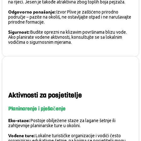
na rijeci. Jesen je takođe atraktivna zbog toplih boja pejzaža.
Odgovorno ponašanje:
Izvor Plive je zaštićeno prirodno
područje – pazite na okoliš, ne ostavljajte otpad i ne narušavajte
prirodne formacije.
Sigurnost:
Budite oprezni na klizavim površinama blizu vode.
Ako planirate vodene aktivnosti, konsultujte se sa lokalnim
vodičima o sigurnosnim mjerama.
Aktivnosti za posjetitelje
Planinarenje i pješačenje
Eko-staze:
Postoje obilježene staze za lagane šetnje ili
zahtjevnije planinarske ture u okolini.
Vođene ture:
Lokalne turističke organizacije i vodiči često
organiziraju edukativne šetnje, na kojima se posjetitelji mogu