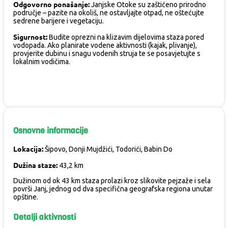
Odgovorno ponašanje:
Janjske Otoke su zaštićeno prirodno
područje – pazite na okoliš, ne ostavljajte otpad, ne oštećujte
sedrene barijere i vegetaciju.
Sigurnost:
Budite oprezni na klizavim dijelovima staza pored
vodopada. Ako planirate vodene aktivnosti (kajak, plivanje),
provjerite dubinu i snagu vodenih struja te se posavjetujte s
lokalnim vodičima.
Osnovne informacije
Lokacija:
Šipovo, Donji Mujdžići, Todorići, Babin Do
Dužina staze:
43,2 km
Dužinom od ok 43 km staza prolazi kroz slikovite pejzaže i sela
površi Janj, jednog od dva specifična geografska regiona unutar
opštine.
Detalji aktivnosti