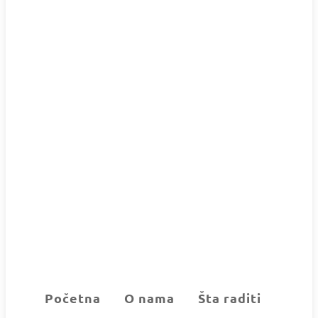
Početna
O nama
Šta raditi