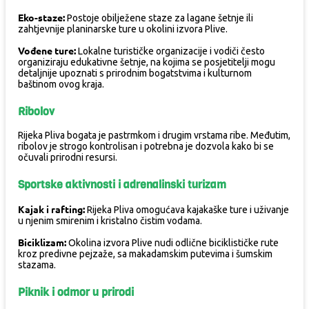
Eko-staze:
Postoje obilježene staze za lagane šetnje ili
zahtjevnije planinarske ture u okolini izvora Plive.
Vođene ture:
Lokalne turističke organizacije i vodiči često
organiziraju edukativne šetnje, na kojima se posjetitelji mogu
detaljnije upoznati s prirodnim bogatstvima i kulturnom
baštinom ovog kraja.
Ribolov
Rijeka Pliva bogata je pastrmkom i drugim vrstama ribe. Međutim,
ribolov je strogo kontrolisan i potrebna je dozvola kako bi se
očuvali prirodni resursi.
Sportske aktivnosti i adrenalinski turizam
Kajak i rafting:
Rijeka Pliva omogućava kajakaške ture i uživanje
u njenim smirenim i kristalno čistim vodama.
Biciklizam:
Okolina izvora Plive nudi odlične biciklističke rute
kroz predivne pejzaže, sa makadamskim putevima i šumskim
stazama.
Piknik i odmor u prirodi