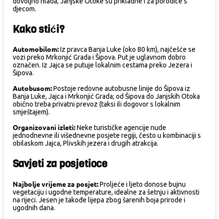
dovoljno hlada, Janjske Otoke su prikladne i za porodice s
djecom.
Kako stići?
Automobilom:
Iz pravca Banja Luke (oko 80 km), najčešće se
vozi preko Mrkonjić Grada i Šipova. Put je uglavnom dobro
označen. Iz Jajca se putuje lokalnim cestama preko Jezera i
Šipova.
Autobusom:
Postoje redovne autobusne linije do Šipova iz
Banja Luke, Jajca i Mrkonjić Grada; od Šipova do Janjskih Otoka
obično treba privatni prevoz (taksi ili dogovor s lokalnim
smještajem).
Organizovani izleti:
Neke turističke agencije nude
jednodnevne ili višednevne posjete regiji, često u kombinaciji s
obilaskom Jajca, Plivskih jezera i drugih atrakcija.
Savjeti za posjetioce
Najbolje vrijeme za posjet:
Proljeće i ljeto donose bujnu
vegetaciju i ugodne temperature, idealne za šetnju i aktivnosti
na rijeci. Jesen je takođe lijepa zbog šarenih boja prirode i
ugodnih dana.