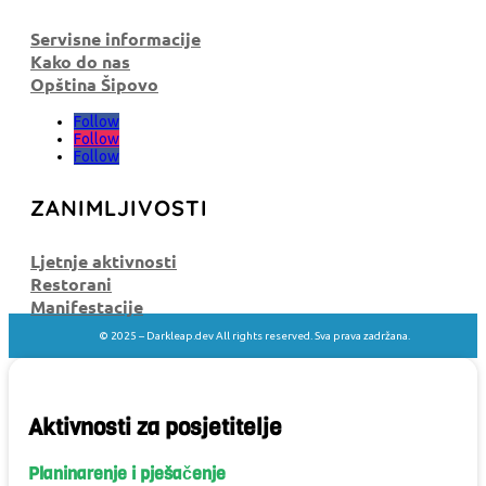
Servisne informacije
Kako do nas
Opština Šipovo
Follow
Follow
Follow
ZANIMLJIVOSTI
Ljetnje aktivnosti
Restorani
Manifestacije
© 2025 –
Darkleap.dev All rights reserved. Sva prava zadržana.
Aktivnosti za posjetitelje
Planinarenje i pješačenje