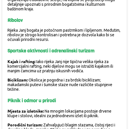
detaljnije upoznati s prirodnim bogatstvima i kulturnom
baštinom kraja.
Ribolov
Rijeka Janj bogata je potočnom pastrmkom i lipljenom. Međutim,
ribolov je strogo kontrolisan i potrebna je dozvola kako bi se
očuvali prirodni resursi.
Sportske aktivnosti i adrenalinski turizam
Kajak i rafting:
Iako rijeka Janj nije tipična velika rijeka za
komercijalni rafting, neki dijelovi mogu se istražiti kajakom ili
manjim čamcima uz pratnju iskusnih vodiča.
Biciklizam:
Okolica je pogodna i za brdski biciklizam;
makadamski putevi i šumske staze nude različite stupnjeve
težine.
Piknik i odmor u prirodi
Mjesta za izletnike:
Na mnogim lokacijama postoje drvene
klupe i stolovi, idealni za jednodnevni izlet ili piknik.
Porodični turizam:
Zahvaljujući blagim stazama, čistoj rijeci i