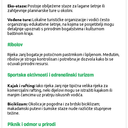
Eko-staze:
Postoje obilježene staze za lagane šetnje ili
zahtjevnije planinarske ture u okolini.
Vođene ture:
Lokalne turističke organizacije i vodiči često
organiziraju edukativne šetnje, na kojima se posjetitelji mogu
detaljnije upoznati s prirodnim bogatstvima i kulturnom
baštinom kraja.
Ribolov
Rijeka Janj bogata je potočnom pastrmkom i lipljenom. Međutim,
ribolov je strogo kontrolisan i potrebna je dozvola kako bi se
očuvali prirodni resursi.
Sportske aktivnosti i adrenalinski turizam
Kajak i rafting:
Iako rijeka Janj nije tipična velika rijeka za
komercijalni rafting, neki dijelovi mogu se istražiti kajakom ili
manjim čamcima uz pratnju iskusnih vodiča.
Biciklizam:
Okolica je pogodna i za brdski biciklizam;
makadamski putevi i šumske staze nude različite stupnjeve
težine.
Piknik i odmor u prirodi