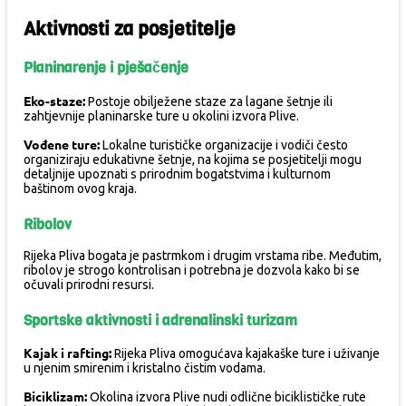
Aktivnosti za posjetitelje
Planinarenje i pješačenje
Eko-staze:
Postoje obilježene staze za lagane šetnje ili
zahtjevnije planinarske ture u okolini izvora Plive.
Vođene ture:
Lokalne turističke organizacije i vodiči često
organiziraju edukativne šetnje, na kojima se posjetitelji mogu
detaljnije upoznati s prirodnim bogatstvima i kulturnom
baštinom ovog kraja.
Ribolov
Rijeka Pliva bogata je pastrmkom i drugim vrstama ribe. Međutim,
ribolov je strogo kontrolisan i potrebna je dozvola kako bi se
očuvali prirodni resursi.
Sportske aktivnosti i adrenalinski turizam
Kajak i rafting:
Rijeka Pliva omogućava kajakaške ture i uživanje
u njenim smirenim i kristalno čistim vodama.
Biciklizam:
Okolina izvora Plive nudi odlične biciklističke rute