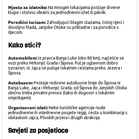
Mjesta za izletnike:
Na mnogim lokacijama postoje drvene
klupe i stolovi, idealni za jednodnevni izlet ili piknik.
Porodični turizam:
Zahvaljujući blagim stazama, čistoj rijeci i
dovoljno hlada, Janjske Otoke su prikladne i za porodice s
djecom.
Kako stići?
Automobilom:
Iz pravca Banja Luke (oko 80 km), najčešće se
vozi preko Mrkonjić Grada i Šipova. Put je uglavnom dobro
označen. Iz Jajca se putuje lokalnim cestama preko Jezera i
Šipova.
Autobusom:
Postoje redovne autobusne linije do Šipova iz
Banja Luke, Jajca i Mrkonjić Grada; od Šipova do Janjskih Otoka
obično treba privatni prevoz (taksi ili dogovor s lokalnim
smještajem).
Organizovani izleti:
Neke turističke agencije nude
jednodnevne ili višednevne posjete regiji, često u kombinaciji s
obilaskom Jajca, Plivskih jezera i drugih atrakcija.
Savjeti za posjetioce