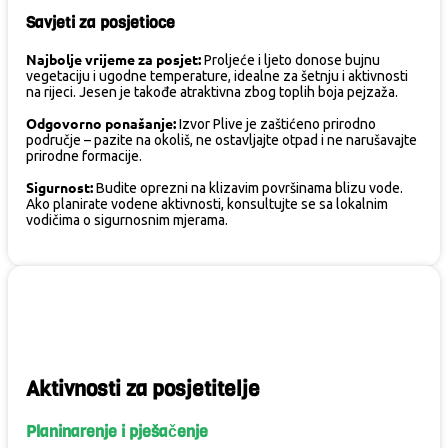
Savjeti za posjetioce
Najbolje vrijeme za posjet:
Proljeće i ljeto donose bujnu
vegetaciju i ugodne temperature, idealne za šetnju i aktivnosti
na rijeci. Jesen je takođe atraktivna zbog toplih boja pejzaža.
Odgovorno ponašanje:
Izvor Plive je zaštićeno prirodno
područje – pazite na okoliš, ne ostavljajte otpad i ne narušavajte
prirodne formacije.
Sigurnost:
Budite oprezni na klizavim površinama blizu vode.
Ako planirate vodene aktivnosti, konsultujte se sa lokalnim
vodičima o sigurnosnim mjerama.
Aktivnosti za posjetitelje
Planinarenje i pješačenje