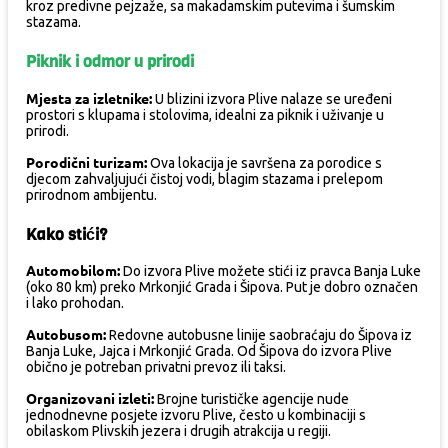
kroz predivne pejzaže, sa makadamskim putevima i šumskim
stazama.
Piknik i odmor u prirodi
Mjesta za izletnike:
U blizini izvora Plive nalaze se uređeni
prostori s klupama i stolovima, idealni za piknik i uživanje u
prirodi.
Porodični turizam:
Ova lokacija je savršena za porodice s
djecom zahvaljujući čistoj vodi, blagim stazama i prelepom
prirodnom ambijentu.
Kako stići?
Automobilom:
Do izvora Plive možete stići iz pravca Banja Luke
(oko 80 km) preko Mrkonjić Grada i Šipova. Put je dobro označen
i lako prohodan.
Autobusom:
Redovne autobusne linije saobraćaju do Šipova iz
Banja Luke, Jajca i Mrkonjić Grada. Od Šipova do izvora Plive
obično je potreban privatni prevoz ili taksi.
Organizovani izleti:
Brojne turističke agencije nude
jednodnevne posjete izvoru Plive, često u kombinaciji s
obilaskom Plivskih jezera i drugih atrakcija u regiji.