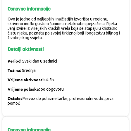
Osnovne informacije
Ovo je jedno od najljepših i najčistijih izvorišta u regionu,
skriveno među gustom šumom i netaknutim pejzažima. Rijeka
Janj izvire iz više jakih kraških vrela koja se stapaju u kristalno
čistu rijeku, poznatu po svojoj tirkiznoj boji i bogatstvu biljnog i
životinjskog svijeta.
Detalji aktivnosti
Period:
Svaki dan u sedmici
Težina:
Srednja
Vrijeme aktivnosti:
4-5h
Vrijeme polaska:
po dogovoru
Ostalo:
Prevoz do polazne tačke, profesionalni vodič, prva
pomoć
Osnovne informacije