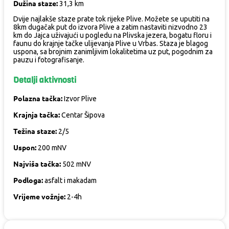
Dužina staze:
31,3 km
Dvije najlakše staze prate tok rijeke Plive. Možete se uputiti na
8km dugačak put do izvora Plive a zatim nastaviti nizvodno 23
km do Jajca uživajući u pogledu na Plivska jezera, bogatu floru i
faunu do krajnje tačke ulijevanja Plive u Vrbas. Staza je blagog
uspona, sa brojnim zanimljivim lokalitetima uz put, pogodnim za
pauzu i fotografisanje.
Detalji aktivnosti
Polazna tačka:
Izvor Plive
Krajnja tačka:
Centar Šipova
Težina staze:
2/5
Uspon:
200 mNV
Najviša tačka:
502 mNV
Podloga:
asfalt i makadam
Vrijeme vožnje:
2-4h