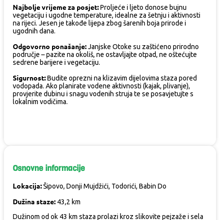
Najbolje vrijeme za posjet:
Proljeće i ljeto donose bujnu
vegetaciju i ugodne temperature, idealne za šetnju i aktivnosti
na rijeci. Jesen je takođe lijepa zbog šarenih boja prirode i
ugodnih dana.
Odgovorno ponašanje:
Janjske Otoke su zaštićeno prirodno
područje – pazite na okoliš, ne ostavljajte otpad, ne oštećujte
sedrene barijere i vegetaciju.
Sigurnost:
Budite oprezni na klizavim dijelovima staza pored
vodopada. Ako planirate vodene aktivnosti (kajak, plivanje),
provjerite dubinu i snagu vodenih struja te se posavjetujte s
lokalnim vodičima.
Osnovne informacije
Lokacija:
Šipovo, Donji Mujdžići, Todorići, Babin Do
Dužina staze:
43,2 km
Dužinom od ok 43 km staza prolazi kroz slikovite pejzaže i sela