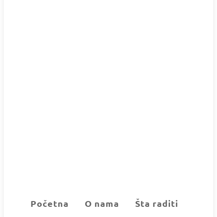
Početna
O nama
Šta raditi