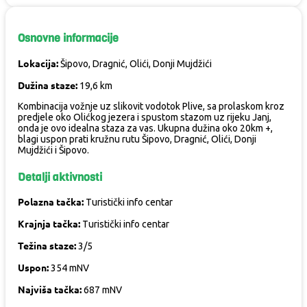
Osnovne informacije
Lokacija:
Šipovo, Dragnić, Olići, Donji Mujdžići
Dužina staze:
19,6 km
Kombinacija vožnje uz slikovit vodotok Plive, sa prolaskom kroz
predjele oko Olićkog jezera i spustom stazom uz rijeku Janj,
onda je ovo idealna staza za vas. Ukupna dužina oko 20km +,
blagi uspon prati kružnu rutu Šipovo, Dragnić, Olići, Donji
Mujdžići i Šipovo.
Detalji aktivnosti
Polazna tačka:
Turistički info centar
Krajnja tačka:
Turistički info centar
Težina staze:
3/5
Uspon:
354 mNV
Najviša tačka:
687 mNV