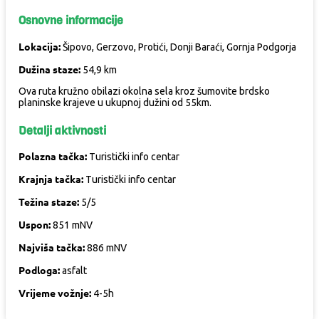
Osnovne informacije
Lokacija:
Šipovo, Gerzovo, Protići, Donji Baraći, Gornja Podgorja
Dužina staze:
54,9 km
Ova ruta kružno obilazi okolna sela kroz šumovite brdsko
planinske krajeve u ukupnoj dužini od 55km.
Detalji aktivnosti
Polazna tačka:
Turistički info centar
Krajnja tačka:
Turistički info centar
Težina staze:
5/5
Uspon:
851 mNV
Najviša tačka:
886 mNV
Podloga:
asfalt
Vrijeme vožnje:
4-5h