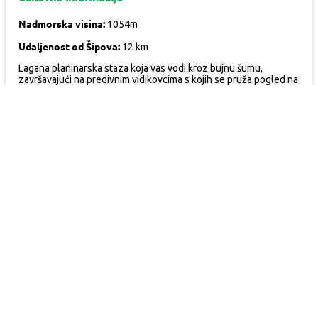
Nadmorska visina:
1054m
Udaljenost od Šipova:
12 km
Lagana planinarska staza koja vas vodi kroz bujnu šumu,
završavajući na predivnim vidikovcima s kojih se pruža pogled na
Plivska jezera između Šipova i Jajca, jezero Đol kao i okolne
vrhove Dinarskog planinskog sistema. Ova ruta je idealna za
opuštene jednodnevne izlete.
Detalji aktivnosti
Period:
Svaki dan u sedmici
Težina:
Srednja
Vrijeme aktivnosti:
dnevni izlet
Vrijeme polaska:
po dogovoru
Osnovne informacije