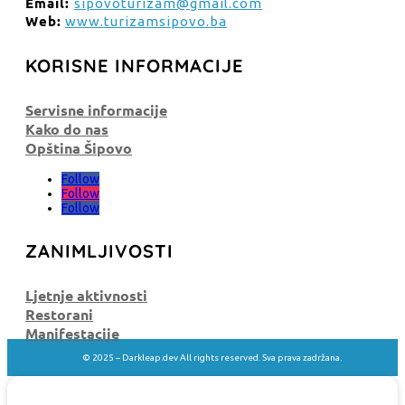
Email:
sipovoturizam@gmail.com
Web:
www.turizamsipovo.ba
KORISNE INFORMACIJE
Servisne informacije
Kako do nas
Opština Šipovo
Follow
Follow
Follow
ZANIMLJIVOSTI
Ljetnje aktivnosti
Restorani
Manifestacije
© 2025 –
Darkleap.dev All rights reserved. Sva prava zadržana.