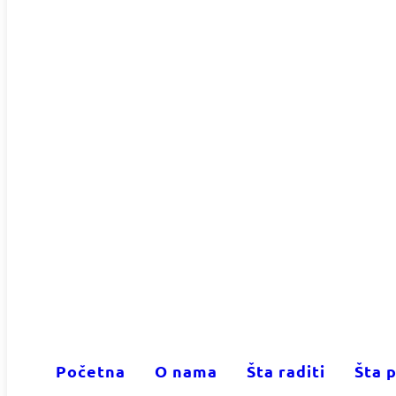
Početna
O nama
Šta raditi
Šta p